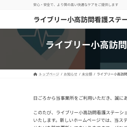
コ
ナ
安心・安全で、より質の高い快適なケアをご提供します
ン
ビ
テ
ゲ
ライブリー小高訪問看護ステ
ン
ー
ツ
シ
へ
ョ
ライブリー小高訪問
ス
ン
キ
に
ッ
移
プ
動
トップページ
お知らせ
未分類
ライブリー小高訪問
日ごろから当事業所をご利用いただき、誠に
このたび、ライブリー小高訪問看護ステーシ
いたします。新しいホームページでは、当ス