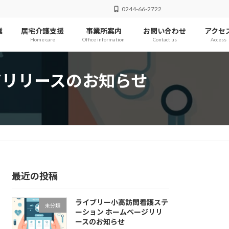
0244-66-2722
業
居宅介護支援
事業所案内
お問い合わせ
アクセ
Home care
Office information
Contact us
Access
ジリリースのお知らせ
最近の投稿
ライブリー小高訪問看護ステ
未分類
ーション ホームページリリ
ースのお知らせ