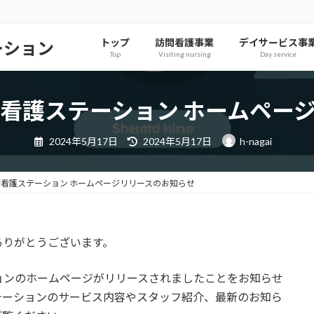
トップ
訪問看護事業
デイサービス事
ーション
Top
Visiting nursing
Day service
看護ステーション ホームペー
最
2024年5月17日
2024年5月17日
h-nagai
終
更
新
日
看護ステーション ホームページリリースのお知らせ
時
:
ありがとうございます。
ョンのホームページがリリースされましたことをお知らせ
テーションのサービス内容やスタッフ紹介、最新のお知ら