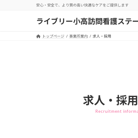
コ
ナ
安心・安全で、より質の高い快適なケアをご提供します
ン
ビ
テ
ゲ
ライブリー小高訪問看護ステ
ン
ー
ツ
シ
トップページ
事業所案内
求人・採用
へ
ョ
ス
ン
キ
に
ッ
移
プ
動
求人・採
Recruitment inform